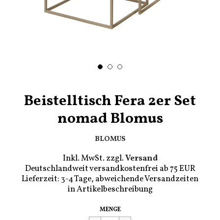
Beistelltisch Fera 2er Set
nomad Blomus
BLOMUS
Inkl. MwSt. zzgl.
Versand
Deutschlandweit versandkostenfrei ab 75 EUR
Lieferzeit: 3-4 Tage, abweichende Versandzeiten
in Artikelbeschreibung
Regulärer
€199,90
MENGE
Preis