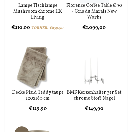
Lampe Tischlampe
Florence Coffee Table Ø90
Mushroom chrome HK
- Gris du Marais New
Living
Works
€210,00
€1.099,00
VORHER: €259,90
Decke Plaid Teddy taupe
BMF Kerzenhalter 3er Set
120x180 cm
chrome Stoff Nagel
€129,90
€149,90