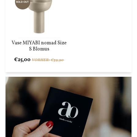
SOLD-OUT
Vase MIYABI nomad Size
S Blomus
€25,00
VORHER: €39,90