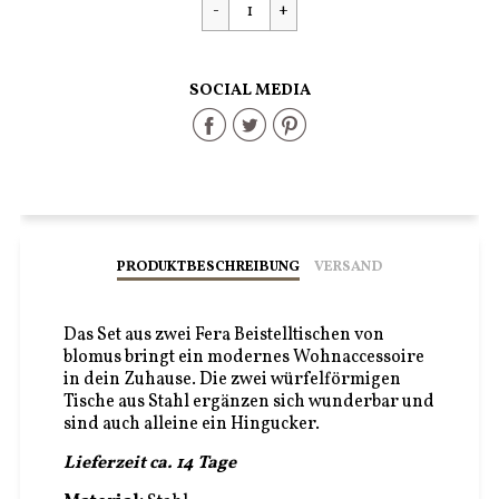
SOCIAL MEDIA
Share
Share
Share
on
on
on
Facebook
Twitter
Pinterest
PRODUKTBESCHREIBUNG
VERSAND
Das Set aus zwei Fera Beistelltischen von
blomus bringt ein modernes Wohnaccessoire
in dein Zuhause. Die zwei würfelförmigen
Tische aus Stahl ergänzen sich wunderbar und
sind auch alleine ein Hingucker.
Lieferzeit ca. 14 Tage