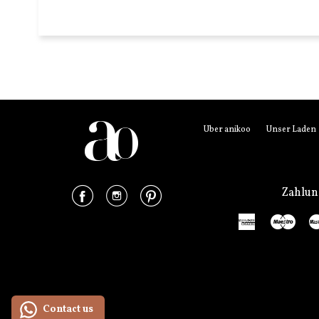
Über anikoo
Unser Laden
Facebook
Instagram
Pinterest
Zahlu
American
Mae
Express
Contact us