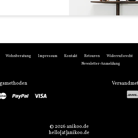
Wohnberatung
Impressum
Kontakt
Retouren
Widerrufsrecht
Newsletter-Anmeldung
ngsmethoden
Versandme
stro
Master
Paypal
Visa
© 2026 anikoo.de
hello[at]anikoo.de