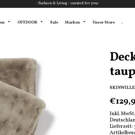
- Fashion & Living - curated for you-
ion
OUTDOOR
Marken
Sale
Unser Store
.
Deck
taup
SKINWILL
€129,
Inkl. MwSt.
Deutschlan
Lieferzeit:
Artikelbes