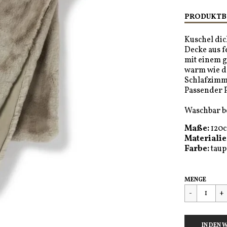
PRODUKTB
Kuschel di
Decke aus f
mit einem 
warm wie de
Schlafzimm
Passender P
Waschbar be
Maße:
120c
Materialie
Farbe:
taup
Regulärer
€129,90
MENGE
Preis
FEHLER I
IN DEN