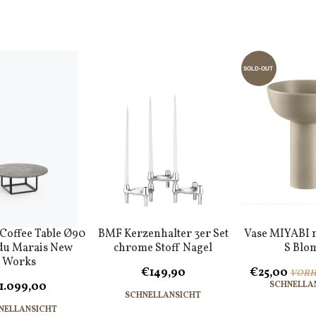
SOLD-OUT
 Coffee Table Ø90
BMF Kerzenhalter 3er Set
Vase MIYABI 
 du Marais New
chrome Stoff Nagel
S Blo
Works
€149,90
€25,00
VORH
1.099,00
SCHNELLA
SCHNELLANSICHT
NELLANSICHT