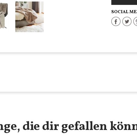
HINZU
SOCIAL ME
Sha
on
Fac
nge, die dir gefallen kön