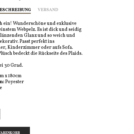
ESCHREIBUNG
VERSAND
ch ein! Wunderschöne und exklusive
einstem Webpelz. Es ist dick und seidig
glänzenden Glanz und so weich und
korativ. Passt perfekt ins
er, Kinderzimmer oder aufs Sofa.
lüsch bedeckt die Rückseite des Plaids.
i 30 Grad.
m x 180cm
n:
Poyester
e
M WARENKORB
 WARENKORB