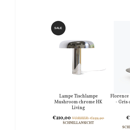
SALE
Lampe Tischlampe
Florence
Mushroom chrome HK
- Gris
Living
€210,00
€
VORHER: €259,90
SCHNELLANSICHT
SCH