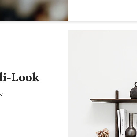
di-Look
N