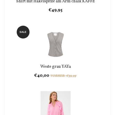
Shirt mit Häkelspitze am Arm chalk KAFFE
€49,95
SALE
Weste grau YAYa
€40,00
VORHER: €59,95