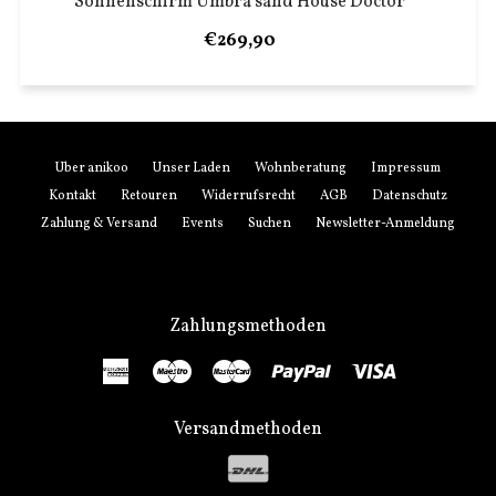
Sonnenschirm Umbra sand House Doctor
€269,90
Über anikoo
Unser Laden
Wohnberatung
Impressum
Kontakt
Retouren
Widerrufsrecht
AGB
Datenschutz
Zahlung & Versand
Events
Suchen
Newsletter-Anmeldung
Zahlungsmethoden
American
Maestro
Master
Paypal
Visa
Express
Versandmethoden