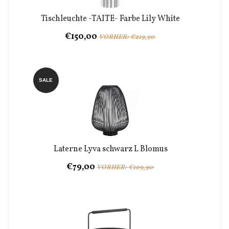
Tischleuchte -TAITE- Farbe Lily White
€150,00
VORHER: €219,90
SALE
Laterne Lyva schwarz L Blomus
€79,00
VORHER: €109,90