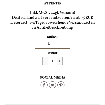
ATTENTIF
Inkl. MwSt. zzgl.
Versand
Deutschlandweit versandkostenfrei ab 75 EUR
Lieferzeit: 3-4 Tage, abweichende Versandzeiten
in Artikelbeschreibung
GRÖSSE
Regulärer
€59,90
MENGE
Preis
SOCIAL MEDIA
Share
Share
Share
on
on
on
Facebook
Twitter
Pinterest