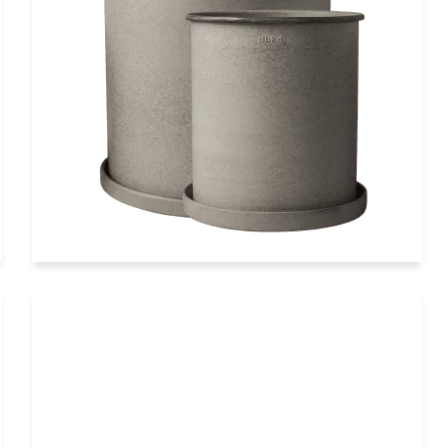
Übertopf Set 2-teilig rund hoch
beige dbkd
€129,90