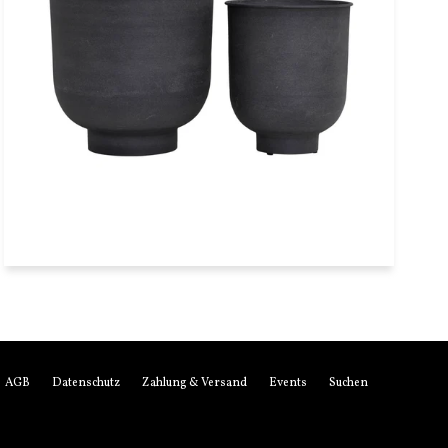
Übertopf Set Vig grau House
Doctor
€159,90
AGB
Datenschutz
Zahlung & Versand
Events
Suchen