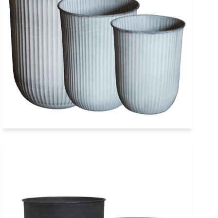
3er Set Übertopf STRIPES Eisen
hellgrau dbkd
€209,90