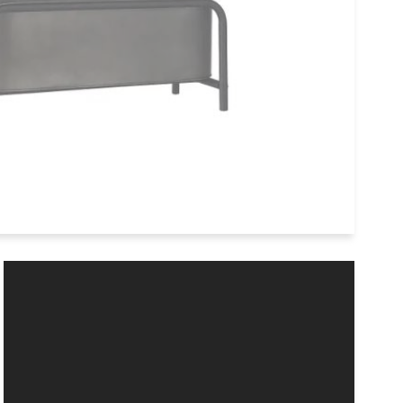
 Box Anku 21 cm antique schwarz
Muubs
€25,00