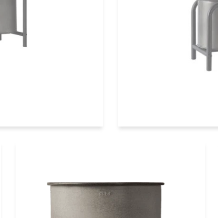
 antique schwarz
Übertopf Plant