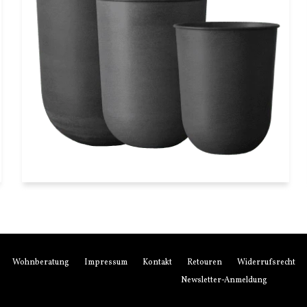
3er Set Übertopf Eisen schwarz
dbkd
€199,90
Wohnberatung
Impressum
Kontakt
Retouren
Widerrufsrecht
Newsletter-Anmeldung