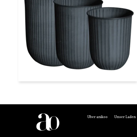
3er Set Übertopf STRIPES Eisen
schwarz dbkd
€179,00
Über anikoo
Unser Laden