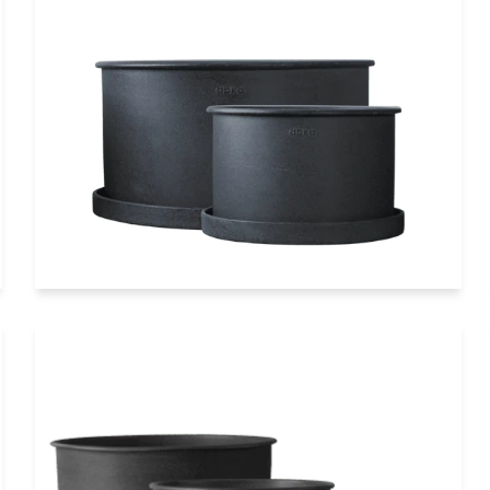
Übertopf Set 2-teilig rund flach
dunkelgrau dbkd
€99,90