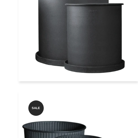
Übertopf Set 2-teilig rund hoch
dunkelgrau dbkd
€129,90
SALE