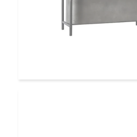
Übertopf Plant Box Anku 25 cm
Muubs
€35,00