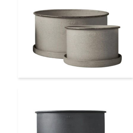
Übertopf Set 2-teilig rund flach
beige dbkd
€99,90