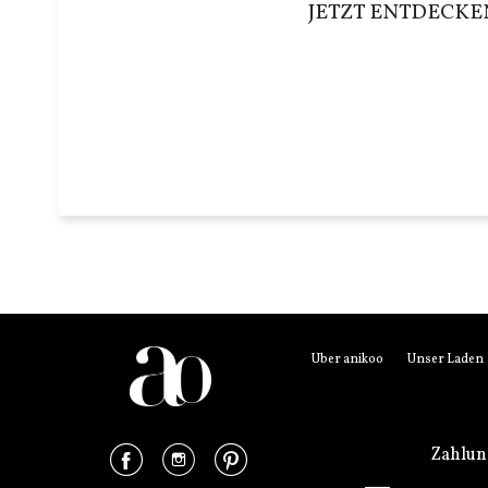
JETZT ENTDECKE
Über anikoo
Unser Laden
Facebook
Instagram
Pinterest
Zahlu