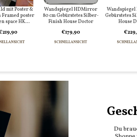
d mit Poster &
Wandspiegel HDMirror
Wandspiegel
 Framed poster
80 cm Gebürstetes Silber-
Gebürstetes Si
en space HK...
Finish House Doctor
House D
€219,90
€179,90
€229
NELLANSICHT
SCHNELLANSICHT
SCHNELLA
Gesc
Du brau
Shoppe 