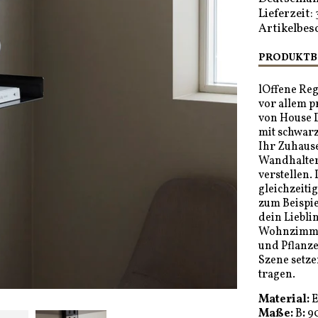
Lieferzeit:
Artikelbes
PRODUKTB
lOffene Reg
vor allem p
von House D
mit schwarz
Ihr Zuhause
Wandhalteru
verstellen.
gleichzeitig
zum Beispie
dein Liebli
Wohnzimmer
und Pflanz
Szene setzen
tragen.
Material:
E
Maße:
B
:
90