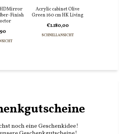
 HDMirror
Acrylic cabinet Olive
lber-Finish
Green 160 cm HK Living
octor
€1.180,00
,90
SCHNELLANSICHT
NSICHT
henkgutscheine
chst noch eine Geschenkidee!
unsere Geschenkgutscheine!