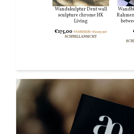
Wandskulptur Dent wall
Wandbil
sculpture chrome HK
Rahmen
Living
betwe
€175,00
VORHER: €229,90
SCHNELLANSICHT
SCH