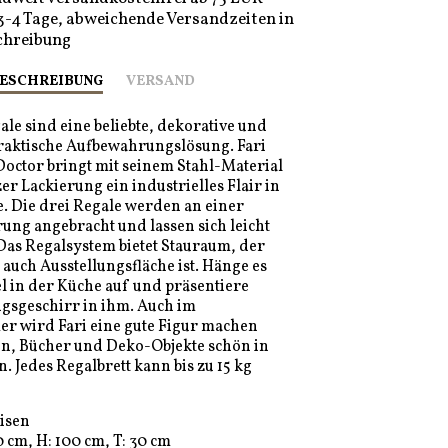
 3-4 Tage, abweichende Versandzeiten in
chreibung
ESCHREIBUNG
VERSAND
ale sind eine beliebte, dekorative und
raktische Aufbewahrungslösung. Fari
octor bringt mit seinem Stahl-Material
er Lackierung ein industrielles Flair in
. Die drei Regale werden an einer
ng angebracht und lassen sich leicht
 Das Regalsystem bietet Stauraum, der
 auch Ausstellungsfläche ist. Hänge es
l in der Küche auf und präsentiere
ngsgeschirr in ihm. Auch im
 wird Fari eine gute Figur machen
en, Bücher und Deko-Objekte schön in
. Jedes Regalbrett kann bis zu 15 kg
isen
 cm, H: 100 cm, T: 30 cm