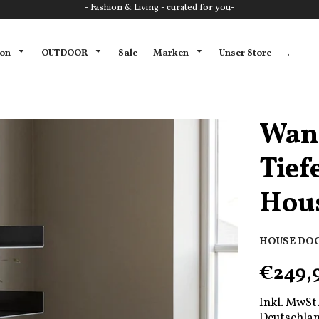
- Fashion & Living - curated for you-
ion
OUTDOOR
Marken
Sale
Unser Store
.
Wand
Tief
Hous
HOUSE DO
€249,
Inkl. MwSt.
Deutschlan