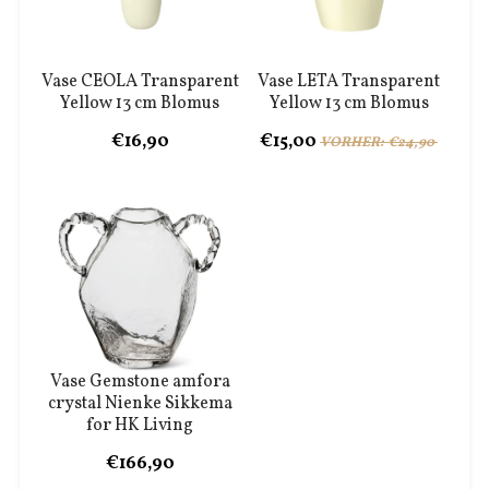
Vase CEOLA Transparent
Vase LETA Transparent
Yellow 13 cm Blomus
Yellow 13 cm Blomus
€16,90
€15,00
VORHER: €24,90
Vase Gemstone amfora
crystal Nienke Sikkema
for HK Living
€166,90