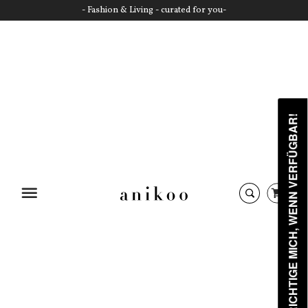
- Fashion & Living - curated for you-
BENACHRICHTIGE MICH, WENN VERFÜGBAR!
Startseite