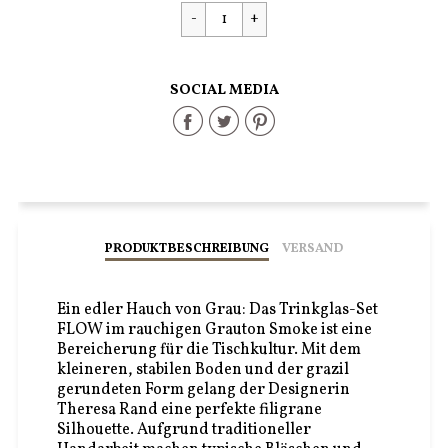
Preis
SOCIAL MEDIA
Share
Share
Share
on
on
on
Facebook
Twitter
Pinterest
PRODUKTBESCHREIBUNG
VERSAND
Ein edler Hauch von Grau: Das Trinkglas-Set
FLOW im rauchigen Grauton Smoke ist eine
Bereicherung für die Tischkultur. Mit dem
kleineren, stabilen Boden und der grazil
gerundeten Form gelang der Designerin
Theresa Rand eine perfekte filigrane
Silhouette. Aufgrund traditioneller