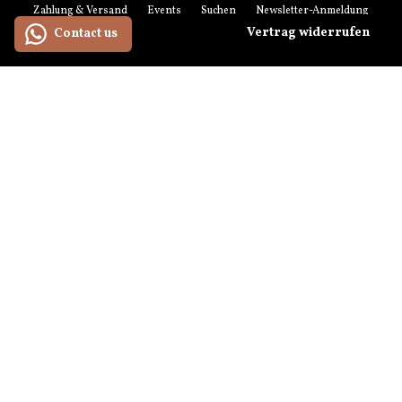
Zahlung & Versand
Events
Suchen
Newsletter-Anmeldung
Vertrag widerrufen
Contact us
Zahlungsmethoden
American
Maestro
Master
Paypal
Visa
Express
Versandmethoden
© 2026 anikoo.de
hello[at]anikoo.de