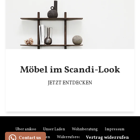
Möbel im Scandi-Look
JETZT ENTDECKEN
Über anikoo
Unser Laden
Wohnberatung
Impressum
Kontakt
Retouren
Widerrufsrecht
AGB
Datenschutz
Vertrag widerrufen
Contact us