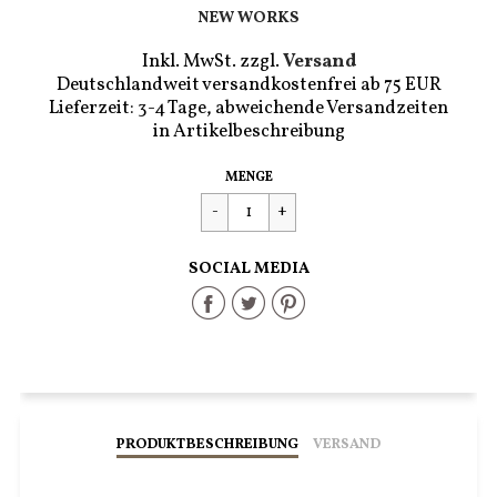
NEW WORKS
Inkl. MwSt. zzgl.
Versand
Deutschlandweit versandkostenfrei ab 75 EUR
Lieferzeit: 3-4 Tage, abweichende Versandzeiten
in Artikelbeschreibung
Regulärer
€350,00
MENGE
Preis
SOCIAL MEDIA
Share
Share
Share
on
on
on
Facebook
Twitter
Pinterest
PRODUKTBESCHREIBUNG
VERSAND