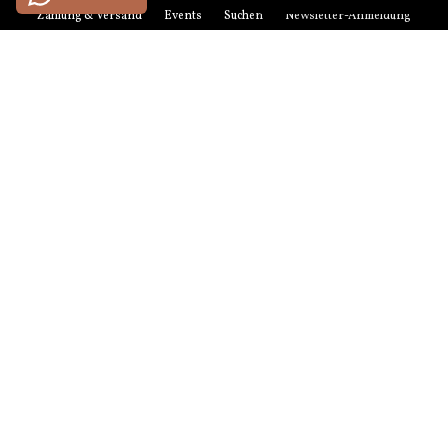
Zahlung & Versand
Events
Suchen
Newsletter-Anmeldung
Zahlungsmethoden
American
Maestro
Master
Paypal
Visa
Express
Versandmethoden
© 2026 anikoo.de
hello[at]anikoo.de