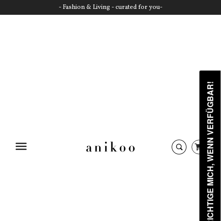
- Fashion & Living - curated for you-
BENACHRICHTIGE MICH, WENN VERFÜGBAR!
Startseite