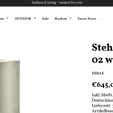
- Fashion & Living - curated for you-
ion
OUTDOOR
Marken
Sale
Unser Store
.
Ste
02 w
SERAX
€645,
Inkl. MwSt.
Deutschlan
Lieferzeit:
Artikelbes