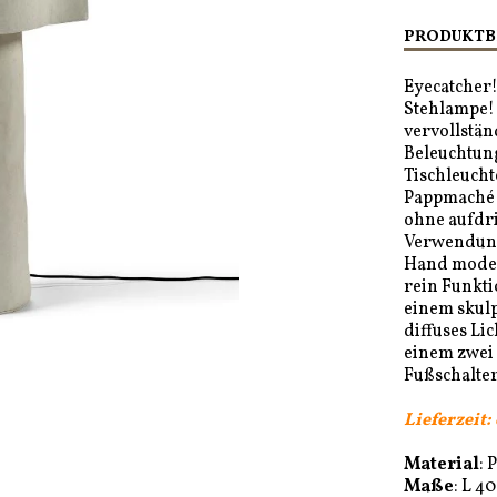
PRODUKTB
Eyecatcher!!
Stehlampe!
vervollstän
Beleuchtung
Tischleucht
Pappmaché i
ohne aufdri
Verwendung 
Hand modell
rein Funkti
einem skul
diffuses Lic
einem zwei
Fußschalter
Lieferzeit:
Material
: 
Maße
:
L 40