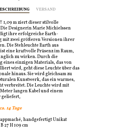
ESCHREIBUNG
VERSAND
! 1,09 m ziert dieser stilvolle
 Die Designerin Marie Michielssen
digt ihre erfolgreiche Earth-
 mit zwei größeren Versionen ihrer
en.
Die Stehleuchte Earth aus
st eine kraftvolle Präsenz im Raum,
nglich zu wirken. Durch die
eines einzigen Materials, das von
iert wird, geht diese Leuchte über das
onale hinaus. Sie wird gleichsam zu
pturalen Kunstwerk, das ein warmes,
ht verbreitet. Die Leuchte wird mit
 Meter langen Kabel und einem
 geliefert,
 ca. 14 Tage
Pappmaché, handgefertigt Unikat
 B 27 H 109 cm