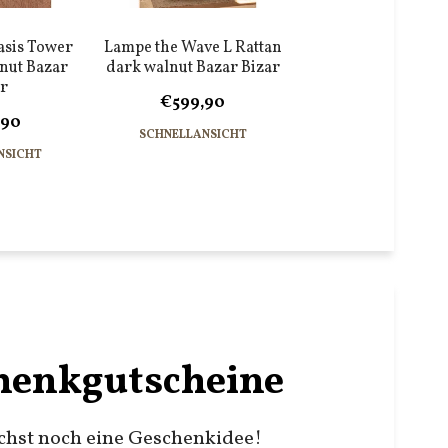
asis Tower
Lampe the Wave L Rattan
nut Bazar
dark walnut Bazar Bizar
r
€599,90
,90
SCHNELLANSICHT
NSICHT
henkgutscheine
chst noch eine Geschenkidee!