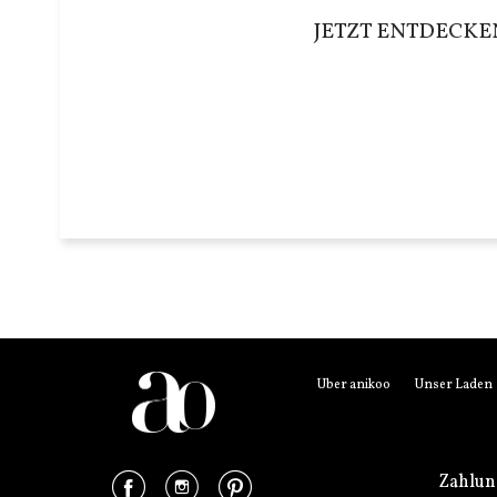
JETZT ENTDECKE
Über anikoo
Unser Laden
Facebook
Instagram
Pinterest
Zahlu