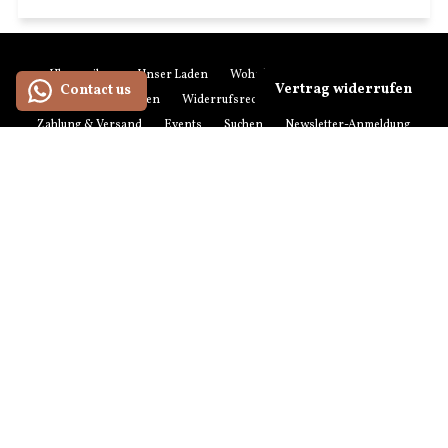
Über anikoo
Unser Laden
Wohnberatung
Impressum
Vertrag widerrufen
Contact us
Kontakt
Retouren
Widerrufsrecht
AGB
Datenschutz
Zahlung & Versand
Events
Suchen
Newsletter-Anmeldung
Zahlungsmethoden
American
Maestro
Master
Paypal
Visa
Express
Versandmethoden