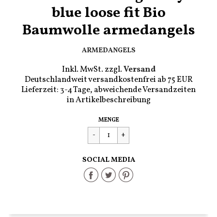
blue loose fit Bio
Baumwolle armedangels
ARMEDANGELS
Inkl. MwSt. zzgl.
Versand
Deutschlandweit versandkostenfrei ab 75 EUR
Lieferzeit: 3-4 Tage, abweichende Versandzeiten
in Artikelbeschreibung
Regulärer
€39,90
MENGE
Preis
SOCIAL MEDIA
Share
Share
Share
on
on
on
Facebook
Twitter
Pinterest