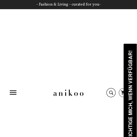
- Fashion & Living - curated for you-
BENACHRICHTIGE MICH, WENN VERFÜGBAR!
Startseite