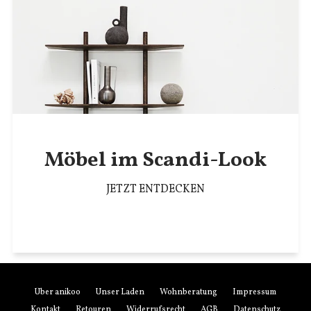
Möbel im Scandi-Look
JETZT ENTDECKEN
Über anikoo
Unser Laden
Wohnberatung
Impressum
Kontakt
Retouren
Widerrufsrecht
AGB
Datenschutz