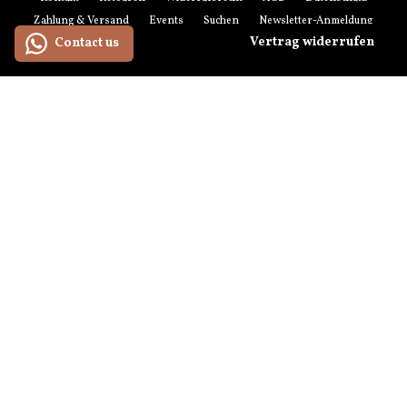
Zahlung & Versand
Events
Suchen
Newsletter-Anmeldung
Vertrag widerrufen
Contact us
Zahlungsmethoden
American
Maestro
Master
Paypal
Visa
Express
Versandmethoden
© 2026 anikoo.de
hello[at]anikoo.de