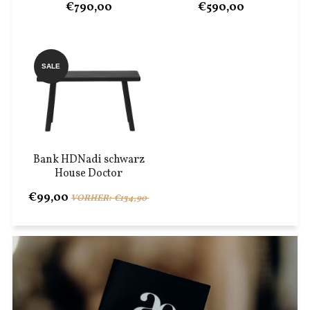
€790,00
€590,00
SALE
Bank HDNadi schwarz
House Doctor
€99,00
VORHER: €134,90