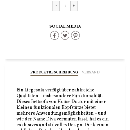
Preis
SOCIAL MEDIA
Share
Share
Share
on
on
on
Facebook
Twitter
Pinterest
PRODUKTBESCHREIBUNG
VERSAND
Ein Liegesofa verfügt über zahlreiche
Qualitäten – insbesondere Funktionalität.
Dieses Bettsofa von House Doctor mit einer
kleinen funktionalen Kopfstütze bietet
mehrere Anwendungsmöglichkeiten – und
wie der Name Diva vermuten lässt, hat es ein
exklusives und stilvolles Design. Die kleinen