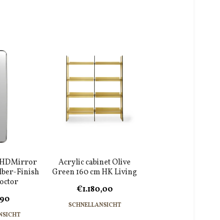
 HDMirror
Acrylic cabinet Olive
lber-Finish
Green 160 cm HK Living
octor
€1.180,00
,90
SCHNELLANSICHT
NSICHT