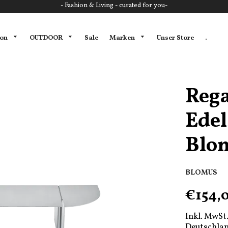
- Fashion & Living - curated for you-
ion
OUTDOOR
Marken
Sale
Unser Store
.
Rega
Edel
Blo
BLOMUS
€154,
Inkl. MwSt.
Deutschlan