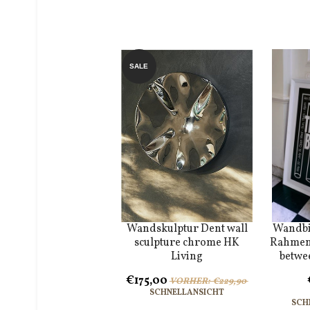
SALE
Wandskulptur Dent wall
Wandbil
sculpture chrome HK
Rahmen
Living
betwe
€175,00
VORHER: €229,90
SCHNELLANSICHT
SCH