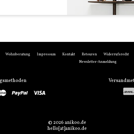
Wohnberatung
Impressum
Kontakt
Retouren
Widerrufsrecht
Newsletter-Anmeldung
ngsmethoden
Versandme
stro
Master
Paypal
Visa
© 2026 anikoo.de
hello[at]anikoo.de