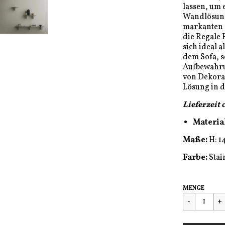
lassen, um 
Wandlösunge
markanten 
die Regale 
sich ideal 
dem Sofa, s
Aufbewahru
von Dekora
Lösung in d
Lieferzeit 
Materia
Maße:
H: 1
Farbe:
Stai
Regulärer
€154,00
MENGE
Preis
FEHLER I