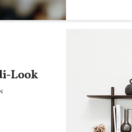
di-Look
N