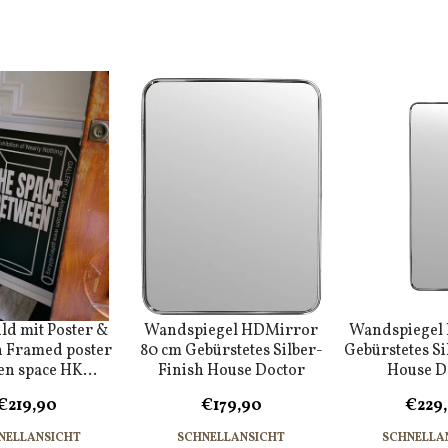
d mit Poster &
Wandspiegel HDMirror
Wandspiegel
 Framed poster
80 cm Gebürstetes Silber-
Gebürstetes Si
en space HK...
Finish House Doctor
House D
€219,90
€179,90
€229
NELLANSICHT
SCHNELLANSICHT
SCHNELLA