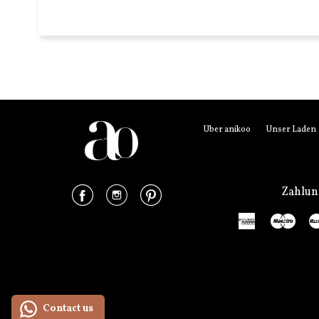
Über anikoo
Unser Laden
Facebook
Instagram
Pinterest
Zahlu
American
Mae
Express
Contact us