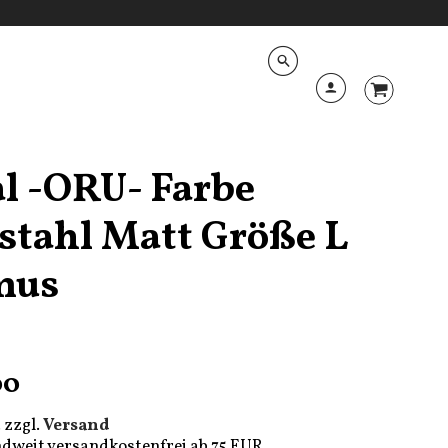
l -ORU- Farbe
stahl Matt Größe L
mus
00
 zzgl.
Versand
dweit versandkostenfrei ab 75 EUR