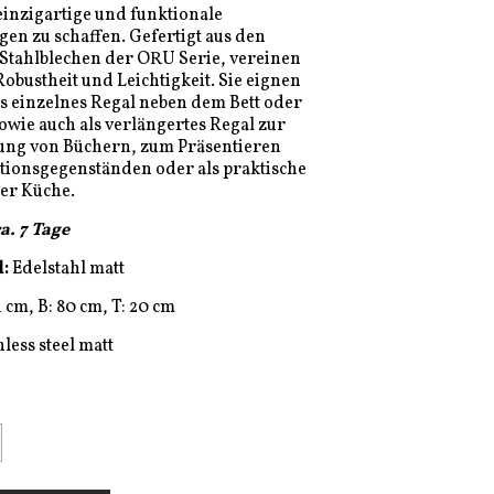
einzigartige und funktionale
n zu schaffen. Gefertigt aus den
Stahlblechen der ORU Serie, vereinen
Robustheit und Leichtigkeit. Sie eignen
als einzelnes Regal neben dem Bett oder
owie auch als verlängertes Regal zur
ng von Büchern, zum Präsentieren
tionsgegenständen oder als praktische
er Küche.
ca. 7 Tage
l:
Edelstahl matt
4 cm, B: 80 cm, T: 20 cm
nless steel matt
M WARENKORB