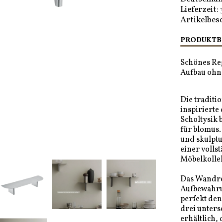
Lieferzeit:
Artikelbes
PRODUKTB
Schönes Reg
Aufbau ohn
Die traditi
inspirierte
Scholtysik 
für blomus.
und skulptu
einer volls
Möbelkollek
Das Wandreg
Aufbewahru
perfekt den
drei unter
erhältlich,