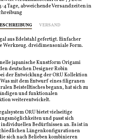
 3-4 Tage, abweichende Versandzeiten in
chreibung
ESCHREIBUNG
VERSAND
al aus Edelstahl gefertigt. Einfacher
e Werkzeug. dreidimensoniale Form.
onelle japanische Kunstform Origami
 den deutschen Designer Robin
bei der Entwicklung der ORU Kollektion
 Was mit dem Entwurf eines filigranen
ralen Beistelltisches begann, hat sich zu
tändigen und funktionalen
tion weiterentwickelt.
alsystem ORU bietet vielseitige
ngsmöglichkeiten und passt sich
 individuellen Bedürfnissen an. Es ist in
schiedlichen Längenkonfigurationen
 die sich nach Belieben kombinieren