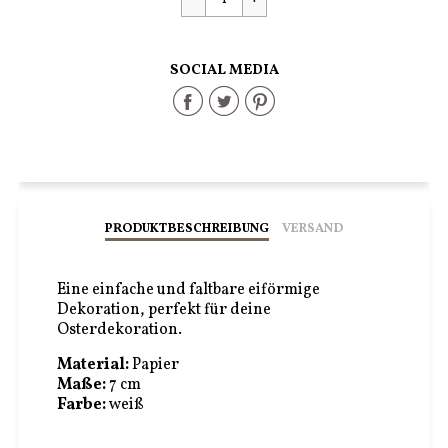
SOCIAL MEDIA
Share
Share
Share
on
on
on
Facebook
Twitter
Pinterest
PRODUKTBESCHREIBUNG
VERSAND
Eine einfache und faltbare eiförmige
Dekoration, perfekt für deine
Osterdekoration.
Material:
Papier
Maße:
7 cm
Farbe:
weiß