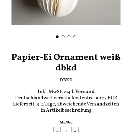
Papier-Ei Ornament weiß
dbkd
DBKD
Inkl. MwSt. zzgl.
Versand
Deutschlandweit versandkostenfrei ab 75 EUR
Lieferzeit: 3-4 Tage, abweichende Versandzeiten
in Artikelbeschreibung
Regulärer
€5,00
MENGE
Preis