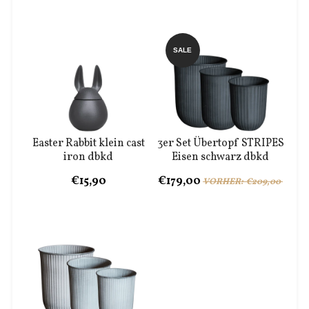
SALE
Easter Rabbit klein cast
3er Set Übertopf STRIPES
iron dbkd
Eisen schwarz dbkd
€15,90
€179,00
VORHER: €209,00