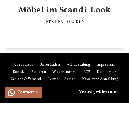
Möbel im Scandi-Look
JETZT ENTDECKEN
Über anikoo
Unser Laden
Wohnberatung
Impressum
Kontakt
Retouren
Widerrufsrecht
AGB
Datenschutz
Zahlung & Versand
Events
Suchen
Newsletter-Anmeldung
Vertrag widerrufen
Contact us
Zahlungsmethoden
American
Maestro
Master
Paypal
Visa
Express