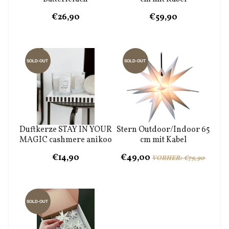
€26,90
€59,90
SOLD-OUT
SOLD-OUT
Duftkerze STAY IN YOUR
Stern Outdoor/Indoor 65
MAGIC cashmere anikoo
cm mit Kabel
€14,90
€49,00
VORHER: €79,90
SOLD-OUT