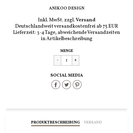
ANIKOO DESIGN
Inkl. MwSt. zzgl.
Versand
Deutschlandweit versandkostenfrei ab 75 EUR
Lieferzeit: 3-4 Tage, abweichende Versandzeiten
in Artikelbeschreibung
Regulärer
€26,90
MENGE
Preis
SOCIAL MEDIA
Share
Share
Share
on
on
on
Facebook
Twitter
Pinterest
PRODUKTBESCHREIBUNG
VERSAND