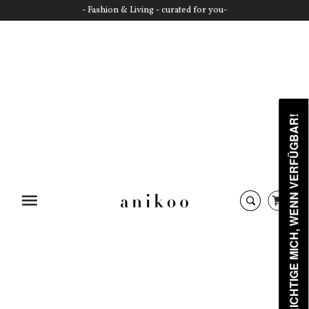
- Fashion & Living - curated for you-
BENACHRICHTIGE MICH, WENN VERFÜGBAR!
Startseite