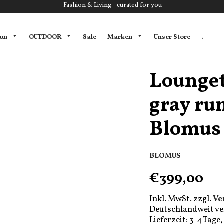
- Fashion & Living - curated for you-
ion
OUTDOOR
Marken
Sale
Unser Store
.
Lounget
gray ru
Blomus
BLOMUS
€399,00
Inkl. MwSt. zzgl.
Ve
Deutschlandweit ve
Lieferzeit: 3-4 Tag