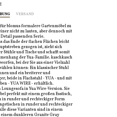
g
BUNG
VERSAND
 für blomus formalere Gartenmöbel zu
einer nicht zu lauten, aber dennoch mit
Detail passenden Serie.
 das Ende der flachen Flächen leicht
ptstreben gezogen ist, zieht sich
r Stühle und Tische und schafft somit
menhang der Yua-Familie. kaschkasch
worfen, bei der Sie aus einer Vielzahl
ählen können: Ein klassischer Stuhl
nen und ein breiterer und
r, beide in Flachstahl - YUA - und mit
äben - YUA WIRE - erhältlich.
 Loungesofa in Yua Wire-Version. Sie
el perfekt mit einem großen Esstisch,
en in runder und rechteckiger Form
ngetischen in runder und rechteckiger
lle diese Varianten sind in einem
d einem dunkleren Granite Gray