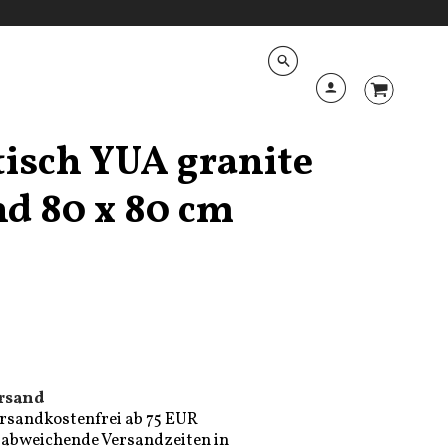
isch YUA granite
nd 80 x 80 cm
rsand
rsandkostenfrei ab 75 EUR
e, abweichende Versandzeiten in