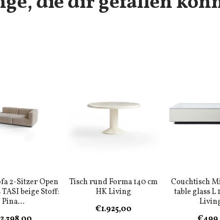
nge, die dir gefallen kön
fa 2-Sitzer Open
Tisch rund Forma 140 cm
Couchtisch Mi
 TASI beige Stoff:
HK Living
table glass L
Pina...
Living
€1.925,00
2.398,00
€499