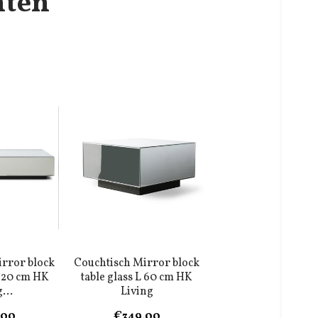
nten
rror block
Couchtisch Mirror block
 120 cm HK
table glass L 60 cm HK
...
Living
,00
€349,00