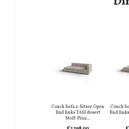
Di
Couch Sofa 2-Sitzer Open
Couch So
End links TASI desert
End links
Stoff: Pina...
€2.398,00
€