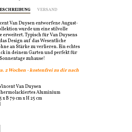
ESCHREIBUNG
VERSAND
ncent Van Duysen entworfene August-
lektion wurde um eine stilvolle
 erweitert. Typisch für Van Duysens
 das Design auf das Wesentliche
ohne an Stärke zu verlieren. Ein echtes
ck in deinem Garten und perfekt für
 Sonnentage zuhause!
ca. 2 Wochen - kostenfrei zu dir nach
Vincent Van Duysen
hermolackiertes Aluminium
5 x B 79 cm x H 25 cm
d