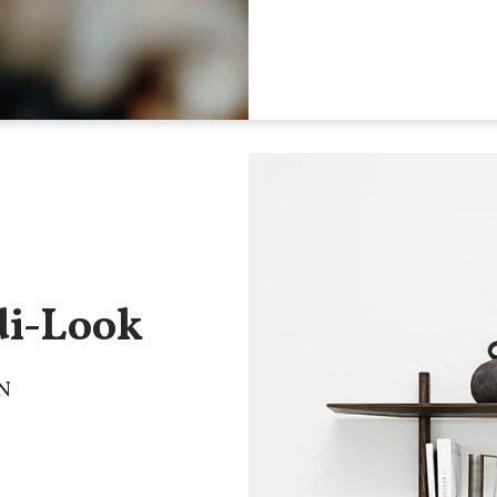
di-Look
N