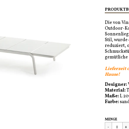
PRODUKTB
Die von Vi
Outdoor-Kol
Sonnenliege
Stil, wurde
reduziert, 
Schmuckstü
gemütliche
Lieferzeit 
Hause!
Designer:
Material:
T
Maße:
L 20
Farbe:
san
Regulärer
€1.340,00
MENGE
Preis