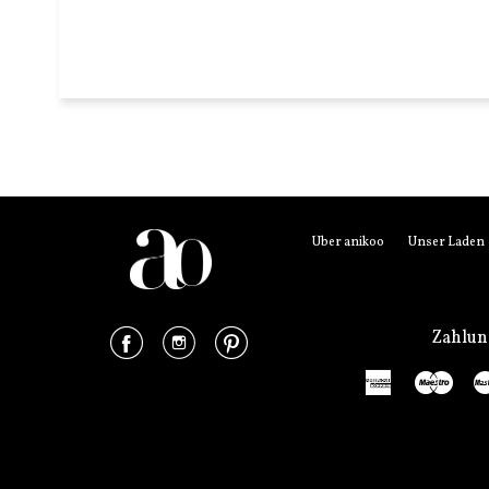
Über anikoo
Unser Laden
Facebook
Instagram
Pinterest
Zahlu
American
Mae
Express