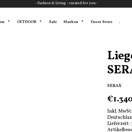
- Fashion & Living - curated for you-
ion
OUTDOOR
Marken
Sale
Unser Store
.
Lieg
SER
SERAX
€1.34
Inkl. MwSt.
Deutschlan
Lieferzeit:
Artikelbes