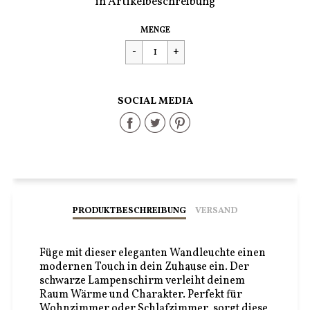
in Artikelbeschreibung
Regulärer
€100,00
MENGE
Preis
SOCIAL MEDIA
Share
Share
Share
on
on
on
Facebook
Twitter
Pinterest
PRODUKTBESCHREIBUNG
VERSAND
Füge mit dieser eleganten Wandleuchte einen
modernen Touch in dein Zuhause ein. Der
schwarze Lampenschirm verleiht deinem
Raum Wärme und Charakter. Perfekt für
Wohnzimmer oder Schlafzimmer, sorgt diese