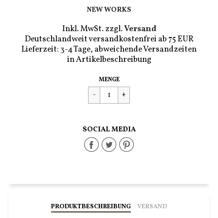
NEW WORKS
Inkl. MwSt. zzgl.
Versand
Deutschlandweit versandkostenfrei ab 75 EUR
Lieferzeit: 3-4 Tage, abweichende Versandzeiten
in Artikelbeschreibung
Regulärer
€219,90
MENGE
Preis
SOCIAL MEDIA
Share
Share
Share
on
on
on
Facebook
Twitter
Pinterest
PRODUKTBESCHREIBUNG
VERSAND