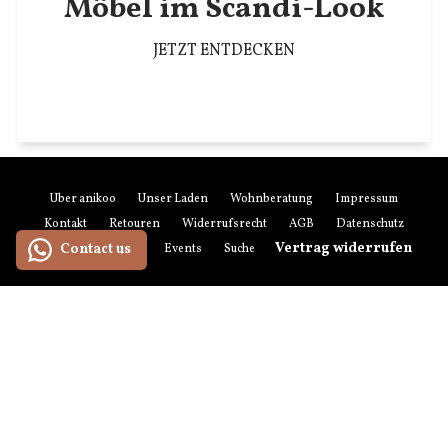
Möbel im Scandi-Look
JETZT ENTDECKEN
Über anikoo
Unser Laden
Wohnberatung
Impressum
Kontakt
Retouren
Widerrufsrecht
AGB
Datenschutz
Vertrag widerrufen
Contact us
Zahlung & Versand
Events
Suchen
Newsletter-Anmeldung
Zahlungsmethoden
American
Maestro
Master
Paypal
Visa
Express
Versandmethoden