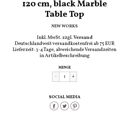
120 cm, black Marble
Table Top
NEW WORKS
Inkl. MwSt. zzgl.
Versand
Deutschlandweit versandkostenfrei ab 75 EUR
Lieferzeit: 3-4 Tage, abweichende Versandzeiten
in Artikelbeschreibung
Regulärer
€2.600,00
MENGE
Preis
SOCIAL MEDIA
Share
Share
Share
on
on
on