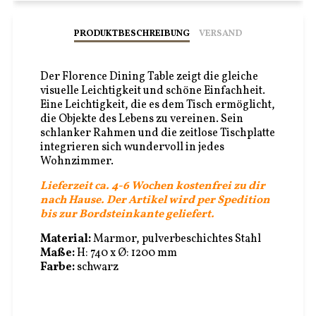
Facebook
Twitter
Pinterest
PRODUKTBESCHREIBUNG
VERSAND
Der Florence Dining Table zeigt die gleiche
visuelle Leichtigkeit und schöne Einfachheit.
Eine Leichtigkeit, die es dem Tisch ermöglicht,
die Objekte des Lebens zu vereinen. Sein
schlanker Rahmen und die zeitlose Tischplatte
integrieren sich wundervoll in jedes
Wohnzimmer.
Lieferzeit ca. 4-6 Wochen kostenfrei zu dir
nach Hause. Der Artikel wird per Spedition
bis zur Bordsteinkante geliefert.
Material:
Marmor, pulverbeschichtes Stahl
Maße:
H: 740 x Ø: 1200 mm
Farbe:
schwarz