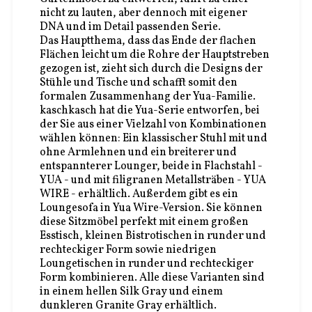
nicht zu lauten, aber dennoch mit eigener
DNA und im Detail passenden Serie.
Das Hauptthema, dass das Ende der flachen
Flächen leicht um die Rohre der Hauptstreben
gezogen ist, zieht sich durch die Designs der
Stühle und Tische und schafft somit den
formalen Zusammenhang der Yua-Familie.
kaschkasch hat die Yua-Serie entworfen, bei
der Sie aus einer Vielzahl von Kombinationen
wählen können: Ein klassischer Stuhl mit und
ohne Armlehnen und ein breiterer und
entspannterer Lounger, beide in Flachstahl -
YUA - und mit filigranen Metallsträben - YUA
WIRE - erhältlich. Außerdem gibt es ein
Loungesofa in Yua Wire-Version. Sie können
diese Sitzmöbel perfekt mit einem großen
Esstisch, kleinen Bistrotischen in runder und
rechteckiger Form sowie niedrigen
Loungetischen in runder und rechteckiger
Form kombinieren. Alle diese Varianten sind
in einem hellen Silk Gray und einem
dunkleren Granite Gray erhältlich.