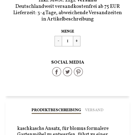
Inkl. MwSt. zzgl.
Versand
Deutschlandweit versandkostenfrei ab 75 EUR
Lieferzeit: 3-4 Tage, abweichende Versandzeiten
in Artikelbeschreibung
Regulärer
€449,90
MENGE
Preis
SOCIAL MEDIA
Share
Share
Share
on
on
on
Facebook
Twitter
Pinterest
PRODUKTBESCHREIBUNG
VERSAND
kaschkaschs Ansatz, für blomus formalere
Gartenmöbel zu entwerfen, führt zu einer