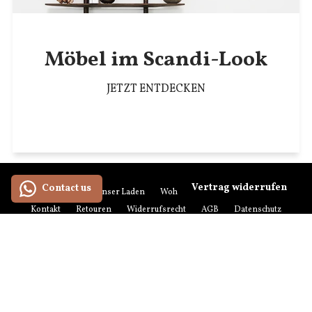
Möbel im Scandi-Look
JETZT ENTDECKEN
Vertrag widerrufen
Contact us
Über anikoo
Unser Laden
Wohnberatung
Impressum
Kontakt
Retouren
Widerrufsrecht
AGB
Datenschutz
Zahlung & Versand
Events
Suchen
Newsletter-Anmeldung
Zahlungsmethoden