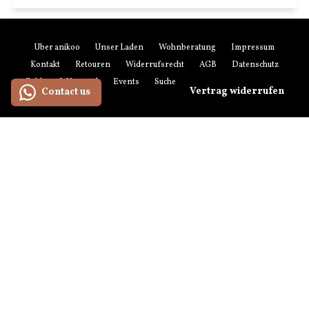
Über anikoo
Unser Laden
Wohnberatung
Impressum
Kontakt
Retouren
Widerrufsrecht
AGB
Datenschutz
Zahlung & Versand
Events
Suchen
Newsletter-Anmeldung
Vertrag widerrufen
Contact us
Zahlungsmethoden
American
Maestro
Master
Paypal
Visa
Express
Versandmethoden