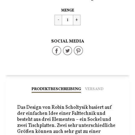
Regulärer
€169,00
MENGE
Preis
SOCIAL MEDIA
Share
Share
Share
on
on
on
Facebook
Twitter
Pinterest
PRODUKTBESCHREIBUNG
VERSAND
Das Design von Robin Scholtysik basiert auf
der einfachen Idee einer Falttechnik und
besteht aus drei Elementen – ein Sockel und
zwei Tischplatten. Zwei sehr unterschiedliche
Größen können auch sehr gut zu einer