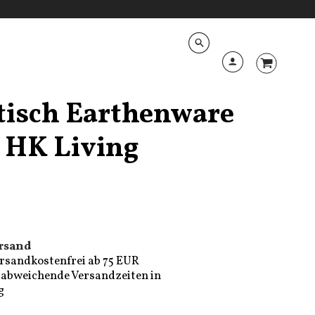
ltisch Earthenware
 HK Living
rsand
rsandkostenfrei ab 75 EUR
e, abweichende Versandzeiten in
g