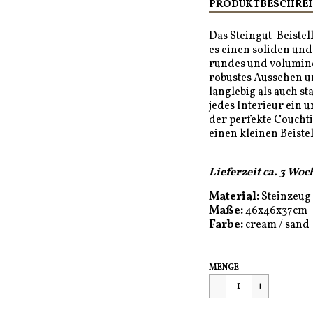
PRODUKTBESCHREI
Das Steingut-Beistel
es einen soliden und
rundes und voluminö
robustes Aussehen u
langlebig als auch st
jedes Interieur ein u
der perfekte Couchti
einen kleinen Beiste
Lieferzeit ca. 3 Wo
Material:
Steinzeug
Maße:
46x46x37cm
Farbe:
cream / sand
Regulärer
€289,00
MENGE
Preis
FEHLER IM WARENKO