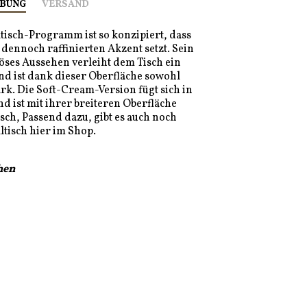
BUNG
VERSAND
ltisch-Programm ist so konzipiert, dass
 dennoch raffinierten Akzent setzt. Sein
ses Aussehen verleiht dem Tisch ein
nd ist dank dieser Oberfläche sowohl
ark. Die Soft-Cream-Version fügt sich in
nd ist mit ihrer breiteren Oberfläche
sch, Passend dazu, gibt es auch noch
lltisch hier im Shop.
chen
RB