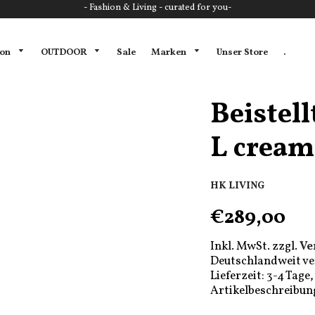
- Fashion & Living - curated for you-
ion
OUTDOOR
Marken
Sale
Unser Store
.
Beistel
L cream
HK LIVING
€289,00
Inkl. MwSt. zzgl.
Ve
Deutschlandweit ve
Lieferzeit: 3-4 Tag
Artikelbeschreibun