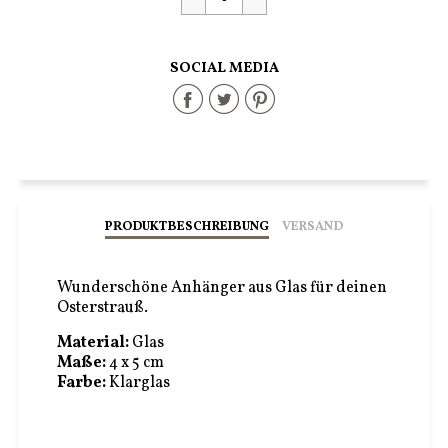
SOCIAL MEDIA
Share
Share
Share
on
on
on
Facebook
Twitter
Pinterest
PRODUKTBESCHREIBUNG
VERSAND
Wunderschöne Anhänger aus Glas für deinen
Osterstrauß.
Material:
Glas
Maße:
4 x 5 cm
Farbe:
Klarglas