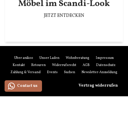
Möbel im Scandi-Look
JETZT ENTDECKEN
Über anikoo
Unser Laden
Wohnberatung
Impressum
Kontakt
Retouren
Widerrufsrecht
AGB
Datenschutz
Zahlung & Versand
Events
Suchen
Newsletter-Anmeldung
Vertrag widerrufen
Contact us
Zahlungsmethoden
American
Maestro
Master
Paypal
Visa
Express
Versandmethoden