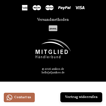
American
Maestro
Master
Paypal
Visa
Express
Versandmethoden
© 2026 anikoo.de
hello[at]anikoo.de
Vertrag widerrufen
Contact us