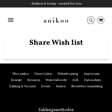
- Fashion & Living - curated for you-
Startseite
Share Wish list
Über anikoo
Unser Laden
Wohnberatung
Impressum
Kontakt
Retouren
Widerrufsrecht
AGB
Datenschutz
Zahlung & Versand
Events
Suchen
Newsletter-Anmeldung
Zahlungsmethoden