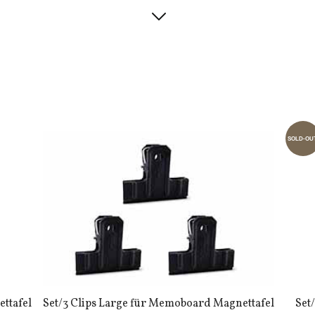
SOLD-OU
ttafel
Set/3 Clips Large für Memoboard Magnettafel
Set