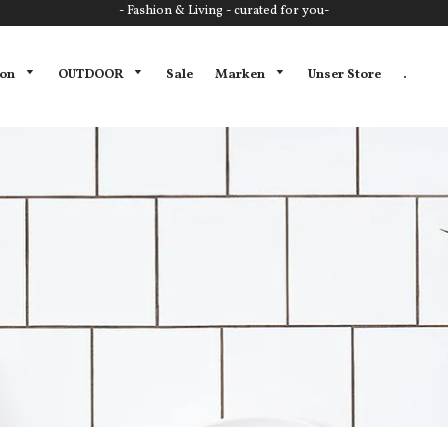
- Fashion & Living - curated for you-
ion
OUTDOOR
Marken
Sale
Unser Store
.