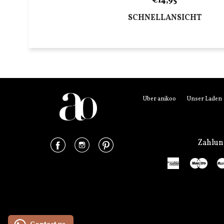
€14,95
SCHNELLANSICHT
Über anikoo
Unser Laden
Facebook
Instagram
Pinterest
Zahlu
American
Mae
Express