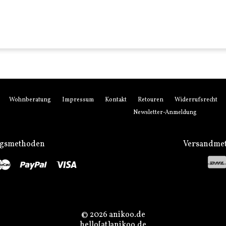
Wohnberatung
Impressum
Kontakt
Retouren
Widerrufsrecht
Newsletter-Anmeldung
ngsmethoden
Versandme
stro
Master
Paypal
Visa
© 2026 anikoo.de
hello[at]anikoo.de