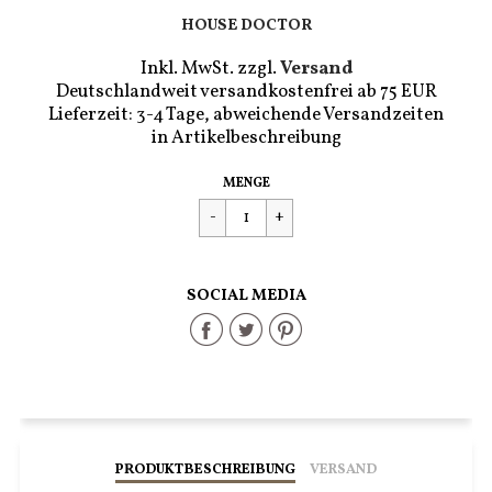
HOUSE DOCTOR
Inkl. MwSt. zzgl.
Versand
Deutschlandweit versandkostenfrei ab 75 EUR
Lieferzeit: 3-4 Tage, abweichende Versandzeiten
in Artikelbeschreibung
Regulärer
€679,00
MENGE
Preis
SOCIAL MEDIA
Share
Share
Share
on
on
on
Facebook
Twitter
Pinterest
PRODUKTBESCHREIBUNG
VERSAND