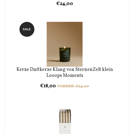
€24,00
SALE
Kerze Duftkerze Klang von SternenZelt klein
Looops Moments
€18,00
VORHER: €24,00