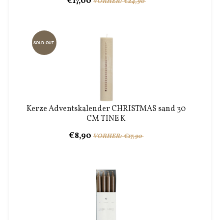
€17,00
VORHER: €24,90
SOLD-OUT
Kerze Adventskalender CHRISTMAS sand 30
CM TINE K
€8,90
VORHER: €17,90