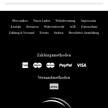
Über anikoo
Unser Laden
Wohnberatung
Impressum
Kontakt
Retouren
Widerrufsrecht
AGB
Datenschutz
Zahlung & Versand
Events
Suchen
Newsletter-Anmeldung
Zahlungsmethoden
American
Maestro
Master
Paypal
Visa
Express
Versandmethoden