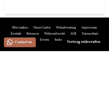
Über anikoo
Unser Laden
Wohnberatung
Impressum
Kontakt
Retouren
Widerrufsrecht
AGB
Datenschutz
Zahlung & Versand
Events
Suchen
Newsletter-Anmeldung
Vertrag widerrufen
Contact us
Zahlungsmethoden
American
Maestro
Master
Paypal
Visa
Express
Versandmethoden