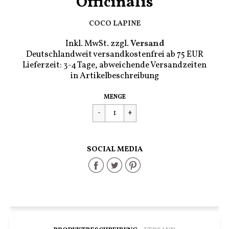
Officinalis
COCO LAPINE
Inkl. MwSt. zzgl.
Versand
Deutschlandweit versandkostenfrei ab 75 EUR
Lieferzeit: 3-4 Tage, abweichende Versandzeiten
in Artikelbeschreibung
Regulärer
€49,00
MENGE
Preis
SOCIAL MEDIA
Share
Share
Share
on
on
on
Facebook
Twitter
Pinterest