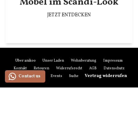
Möbel im Scandi-Look
JETZT ENTDECKEN
Über anikoo
Unser Laden
Wohnberatung
Impressum
Kontakt
Retouren
Widerrufsrecht
AGB
Datenschutz
Vertrag widerrufen
Contact us
Zahlung & Versand
Events
Suchen
Newsletter-Anmeldung
Zahlungsmethoden
American
Maestro
Master
Paypal
Visa
Express
Versandmethoden