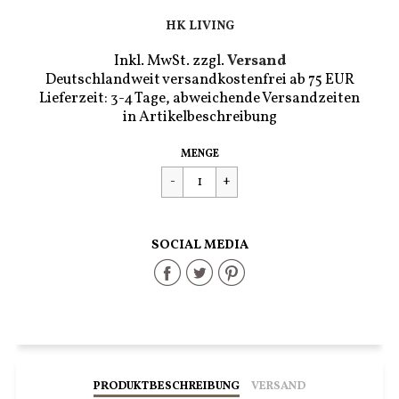
HK LIVING
Inkl. MwSt. zzgl.
Versand
Deutschlandweit versandkostenfrei ab 75 EUR
Lieferzeit: 3-4 Tage, abweichende Versandzeiten
in Artikelbeschreibung
Regulärer
€540,00
MENGE
Preis
SOCIAL MEDIA
Share
Share
Share
on
on
on
Facebook
Twitter
Pinterest
PRODUKTBESCHREIBUNG
VERSAND