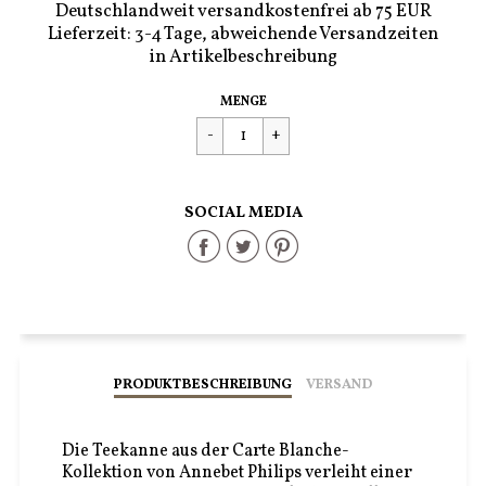
Deutschlandweit versandkostenfrei ab 75 EUR
Lieferzeit: 3-4 Tage, abweichende Versandzeiten
in Artikelbeschreibung
Regulärer
€64,90
MENGE
Preis
SOCIAL MEDIA
Share
Share
Share
on
on
on
Facebook
Twitter
Pinterest
PRODUKTBESCHREIBUNG
VERSAND
Die Teekanne aus der Carte Blanche-
Kollektion von Annebet Philips verleiht einer