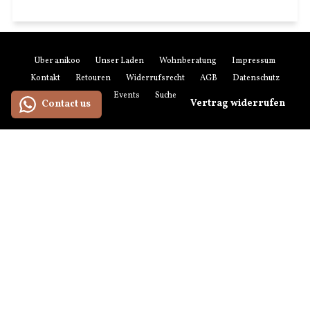
Über anikoo
Unser Laden
Wohnberatung
Impressum
Kontakt
Retouren
Widerrufsrecht
AGB
Datenschutz
Zahlung & Versand
Events
Suchen
Newsletter-Anmeldung
Vertrag widerrufen
Contact us
Zahlungsmethoden
American
Maestro
Master
Paypal
Visa
Express
Versandmethoden