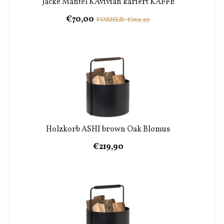
Jacke Mantel KAvivian kariert KAFFE
€70,00
VORHER: €169,95
Holzkorb ASHI brown Oak Blomus
€219,90