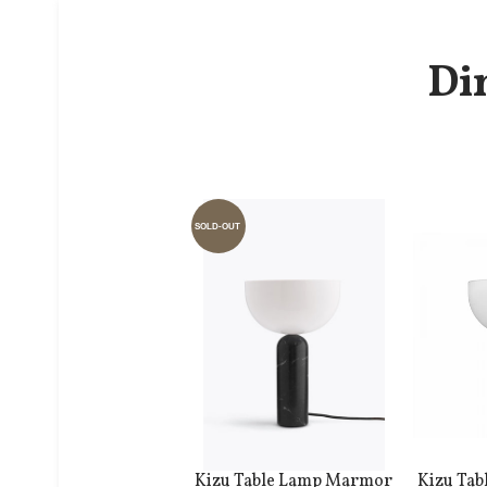
Di
SOLD-OUT
Kizu Table Lamp Marmor
Kizu Ta