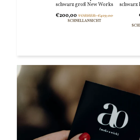
schwarz groß New Works
schwarz 
€200,00
VORHER: €419,00
SCHNELLANSICHT
SCH