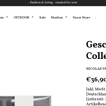
- Fashion & Living - curated for you-
ion
OUTDOOR
Marken
Sale
Unser Store
.
Gesc
Coll
NICOLAS V
€36,9
Inkl. MwSt.
Deutschlan
Lieferzeit:
Artikelbes