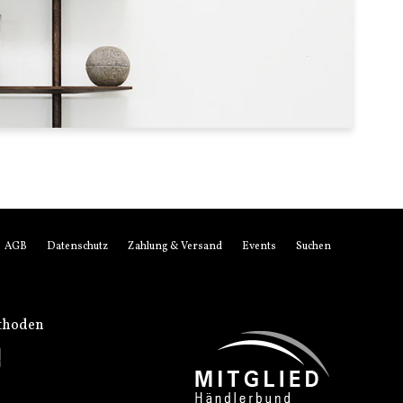
AGB
Datenschutz
Zahlung & Versand
Events
Suchen
thoden