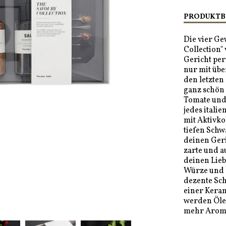
PRODUKTB
Die vier Ge
Collection"
Gericht per
nur mit üb
den letzten
ganz schön 
Tomate und 
jedes italie
mit Aktivko
tiefen Schw
deinen Ger
zarte und a
deinen Lieb
Würze und 
dezente Sc
einer Kera
werden Öle 
mehr Aroma