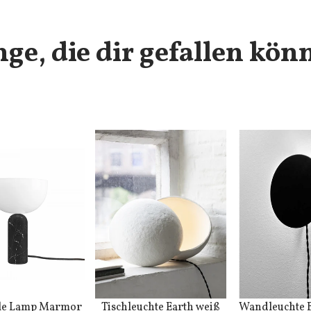
nge, die dir gefallen kön
ble Lamp Marmor
Tischleuchte Earth weiß
Wandleuchte 