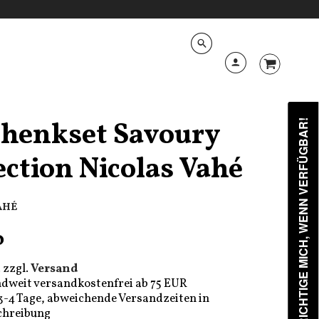
henkset Savoury
BENACHRICHTIGE MICH, WENN VERFÜGBAR!
ection Nicolas Vahé
AHÉ
0
 zzgl.
Versand
dweit versandkostenfrei ab 75 EUR
 3-4 Tage, abweichende Versandzeiten in
chreibung