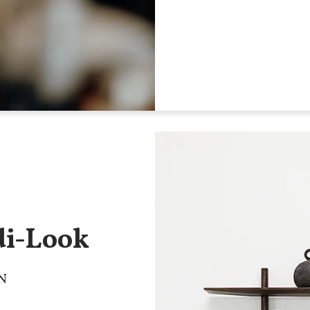
di-Look
N