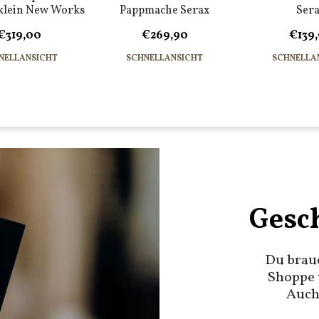
klein New Works
Pappmache Serax
Ser
€319,00
€269,90
€139
NELLANSICHT
SCHNELLANSICHT
SCHNELLA
Gesc
Du brau
Shoppe 
Auch