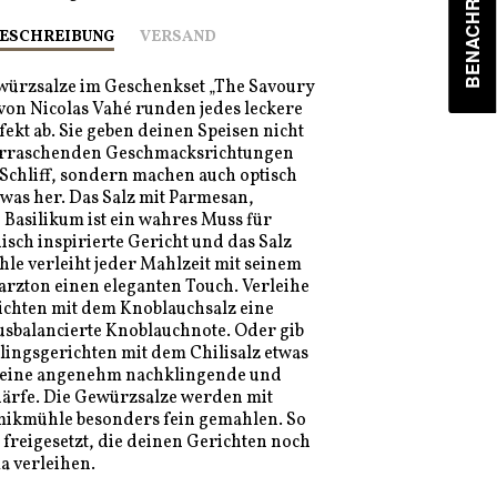
ESCHREIBUNG
VERSAND
würzsalze im Geschenkset „The Savoury
 von Nicolas Vahé runden jedes leckere
fekt ab. Sie geben deinen Speisen nicht
erraschenden Geschmacksrichtungen
 Schliff, sondern machen auch optisch
was her. Das Salz mit Parmesan,
Basilikum ist ein wahres Muss für
nisch inspirierte Gericht und das Salz
hle verleiht jeder Mahlzeit mit seinem
arzton einen eleganten Touch. Verleihe
ichten mit dem Knoblauchsalz eine
usbalancierte Knoblauchnote. Oder gib
lingsgerichten mit dem Chilisalz etwas
eine angenehm nachklingende und
härfe. Die Gewürzsalze werden mit
mikmühle besonders fein gemahlen. So
freigesetzt, die deinen Gerichten noch
 verleihen.