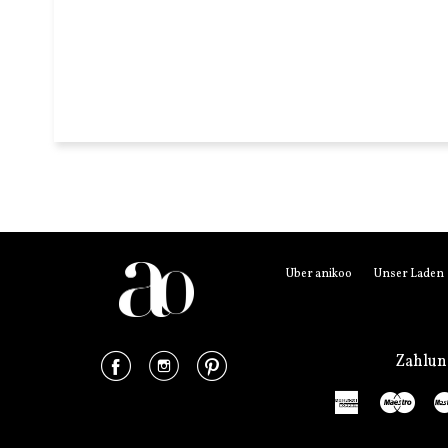
Über anikoo
Unser Laden
Facebook
Instagram
Pinterest
Zahlu
American
Mae
Express