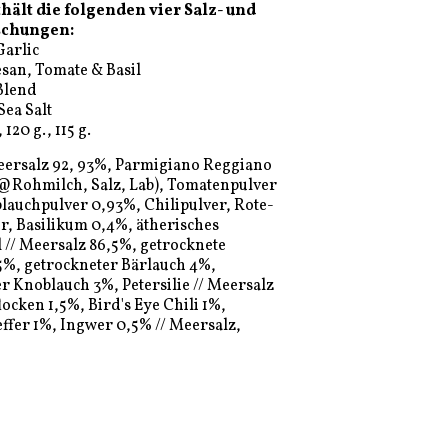
thält die folgenden vier Salz- und
schungen:
Garlic
esan, Tomate & Basil
 Blend
Sea Salt
, 120 g., 115 g.
ersalz 92, 93%, Parmigiano Reggiano
(@Rohmilch, Salz, Lab), Tomatenpulver
lauchpulver 0,93%, Chilipulver, Rote-
r, Basilikum 0,4%, ätherisches
 // Meersalz 86,5%, getrocknete
5%, getrockneter Bärlauch 4%,
r Knoblauch 3%, Petersilie // Meersalz
locken 1,5%, Bird's Eye Chili 1%,
fer 1%, Ingwer 0,5% // Meersalz,