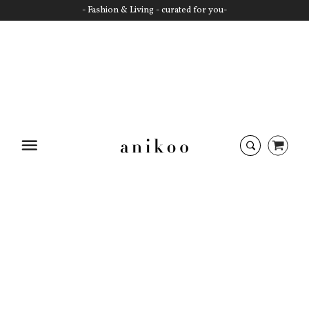
- Fashion & Living - curated for you-
€79,90
IN DEN WARENKORB
Startseite