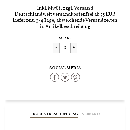
Inkl. MwSt. zzgl.
Versand
Deutschlandweit versandkostenfrei ab 75 EUR
Lieferzeit: 3-4 Tage, abweichende Versandzeiten
in Artikelbeschreibung
Regulärer
€79,90
MENGE
Preis
SOCIAL MEDIA
Share
Share
Share
on
on
on
Facebook
Twitter
Pinterest
PRODUKTBESCHREIBUNG
VERSAND