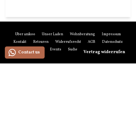
Über anikoo
Unser Laden
Wohnberatung
Impressum
Kontakt
Retouren
Widerrufsrecht
AGB
Datenschutz
Zahlung & Versand
Events
Suchen
Newsletter-Anmeldung
Vertrag widerrufen
Contact us
Zahlungsmethoden
American
Maestro
Master
Paypal
Visa
Express
Versandmethoden