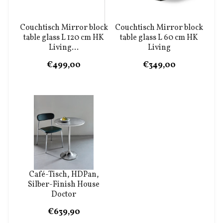
Couchtisch Mirror block
Couchtisch Mirror block
table glass L 120 cm HK
table glass L 60 cm HK
Living...
Living
€499,00
€349,00
Café-Tisch, HDPan,
Silber-Finish House
Doctor
€639,90