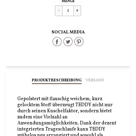
Regulärer
€79,90
MENGE
Preis
SOCIAL MEDIA
Share
Share
Share
on
on
on
Facebook
Twitter
Pinterest
PRODUKTBESCHREIBUNG
VERSAND
Gepolstert mit flauschig weichem, kurz
gelocktem Stoff überzeugt TEDDY nicht nur
durch seinen Kuschelfaktor, sondern bietet
zudem eine Vielzahl an
Anwendungsmöglichkeiten. Dank der dezent
integrierten Trageschlaufe kann TEDDY
mühelos neu arrangiert und sowohl als