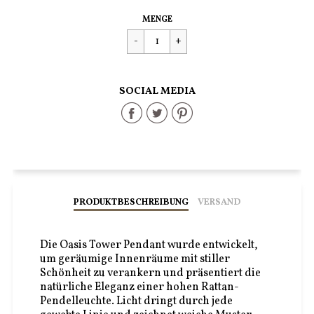
Regulärer
€299,90
MENGE
Preis
SOCIAL MEDIA
Share
Share
Share
on
on
on
Facebook
Twitter
Pinterest
PRODUKTBESCHREIBUNG
VERSAND
Die Oasis Tower Pendant wurde entwickelt,
um geräumige Innenräume mit stiller
Schönheit zu verankern und präsentiert die
natürliche Eleganz einer hohen Rattan-
Pendelleuchte. Licht dringt durch jede