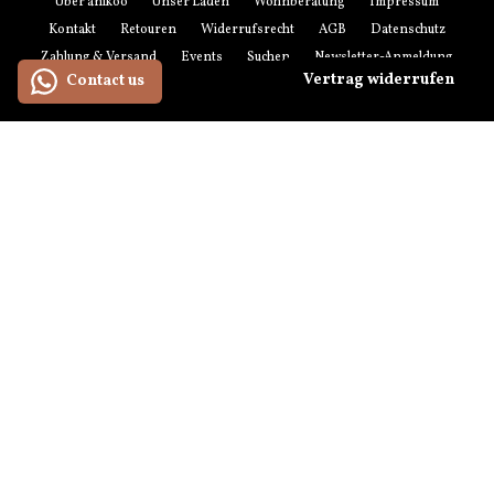
Über anikoo
Unser Laden
Wohnberatung
Impressum
Kontakt
Retouren
Widerrufsrecht
AGB
Datenschutz
Zahlung & Versand
Events
Suchen
Newsletter-Anmeldung
Vertrag widerrufen
Contact us
Zahlungsmethoden
American
Maestro
Master
Paypal
Visa
Express
Versandmethoden
© 2026 anikoo.de