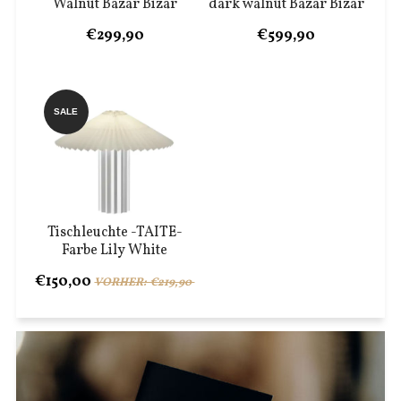
Walnut Bazar Bizar
dark walnut Bazar Bizar
€299,90
€599,90
SALE
Tischleuchte -TAITE-
Farbe Lily White
€150,00
VORHER: €219,90